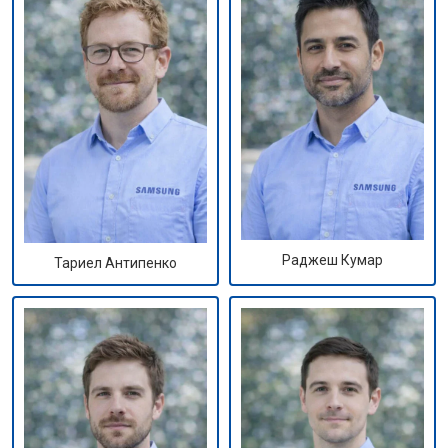
Раджеш Кумар
Тариел Антипенко