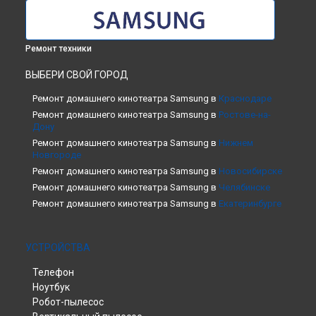
Ремонт техники
ВЫБЕРИ СВОЙ ГОРОД
Ремонт домашнего кинотеатра Samsung в
Краснодаре
Ремонт домашнего кинотеатра Samsung в
Ростове-на-
Дону
Ремонт домашнего кинотеатра Samsung в
Нижнем
Новгороде
Ремонт домашнего кинотеатра Samsung в
Новосибирске
Ремонт домашнего кинотеатра Samsung в
Челябинске
Ремонт домашнего кинотеатра Samsung в
Екатеринбурге
Ремонт домашнего кинотеатра Samsung в
Казани
Ремонт домашнего кинотеатра Samsung в
Уфе
УСТРОЙСТВА
Ремонт домашнего кинотеатра Samsung в
Воронеже
Ремонт домашнего кинотеатра Samsung в
Волгограде
Телефон
Ремонт домашнего кинотеатра Samsung в
Барнауле
Ноутбук
Ремонт домашнего кинотеатра Samsung в
Ижевске
Робот-пылесос