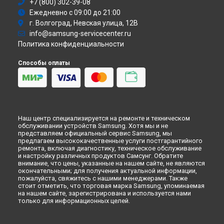
Ремонт духового шкафа BFN1591G Samsung в
+7 (800) 302-39-08
Москве
Атс
Ежедневно с 09:00 до 21:00
Ремонт духового шкафа BFN1591G Samsung в
Санкт-
Смарт-часы
Петербурге
г. Волгоград, Невская улица, 12В
Варочная панель
info@samsung-servicecenter.ru
Посудомоечная машина
Политика конфиденциальности
Морозильная камера
Микроволновая печь
Способы оплаты
Кондиционер
Духовой шкаф
Вытяжка
VR очки
Наш центр специализируется на ремонте и техническом
обслуживании устройств Samsung. Хотя мы и не
представляем официальный сервис Samsung, мы
предлагаем высококачественные услуги постгарантийного
ремонта, включая диагностику, техническое обслуживание
и настройку различных продуктов Самсунг. Обратите
внимание, что цены, указанные на нашем сайте, не являются
окончательными; для получения актуальной информации,
пожалуйста, свяжитесь с нашими менеджерами. Также
стоит отметить, что торговая марка Samsung, упоминаемая
на нашем сайте, зарегистрирована и используется нами
только для информационных целей.