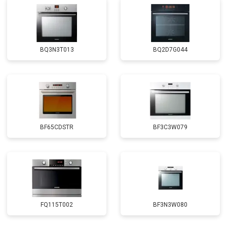
BQ3N3T013
BQ2D7G044
BF65CDSTR
BF3C3W079
FQ115T002
BF3N3W080