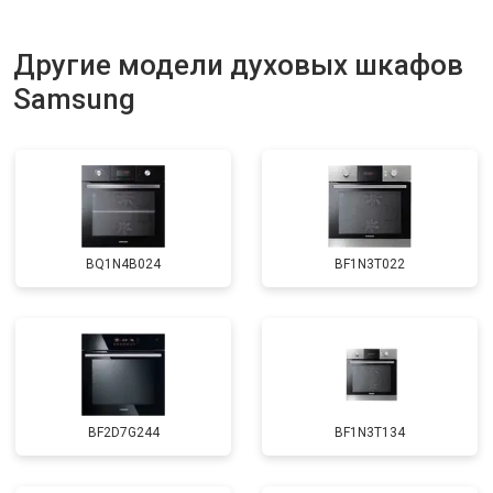
Другие модели духовых шкафов
Samsung
BQ1N4B024
BF1N3T022
BF2D7G244
BF1N3T134