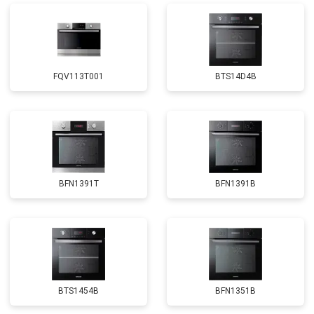
FQV113T001
BTS14D4B
BFN1391T
BFN1391B
BTS1454B
BFN1351B