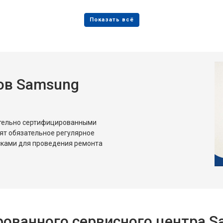
от 80 мин
о
от 50 мин
о
ов Samsung
от 80 мин
о
от 50 мин
о
ительно сертифицированными
ят обязательное регулярное
сками для проведения ремонта
ованного сервисного центра 