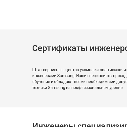
Замена нагревателя испарителя
Замена нагревателя оттайки
Сертификаты инженер
Замена реле
Устранение утечки хладагента
Штат сервисного центра укомплектован исключ
инженерами Samsung. Наши специалисты проход
обучение и обладают всеми необходимыми допу
техники Samsung на профессиональном уровне.
Инженеры специализир