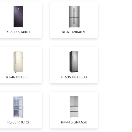
т 1810 ₽
Заказать
RT-53 K6340UT
RF-61 K90407F
т 1700 ₽
Заказать
т 2550 ₽
Заказать
RT-46 H5130EF
RR-35 H6150SS
т 1700 ₽
Заказать
т 4750 ₽
Заказать
т 3650 ₽
Заказать
RL-50 RRCRS
RN-415 BRKA5K