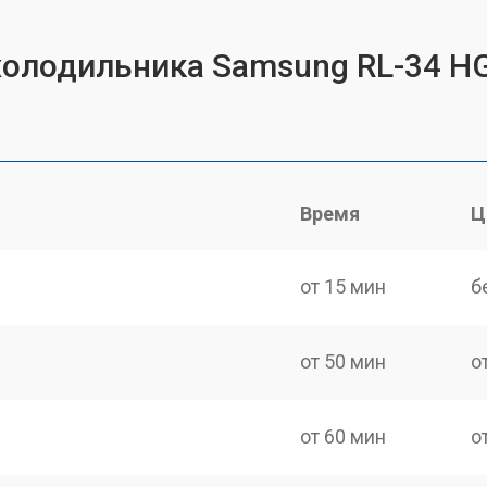
холодильника Samsung RL-34 H
Время
Ц
от 15 мин
б
от 50 мин
о
от 60 мин
о