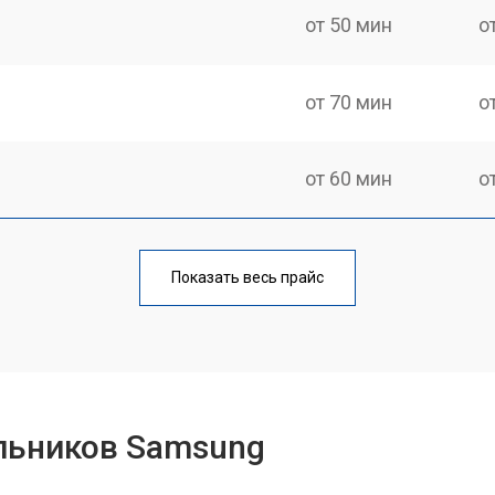
от 50 мин
о
от 70 мин
о
от 60 мин
о
еления
от 60 мин
о
Показать весь прайс
от 50 мин
о
от 70 мин
о
льников Samsung
от 60 мин
о