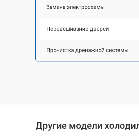
Замена электросхемы
Перевешивание дверей
Прочистка дренажной системы
Ремонт датчика морозильного отд
Ремонт испарителя
Устранение засора трубопровода
Другие модели холоди
Замена трубопровода