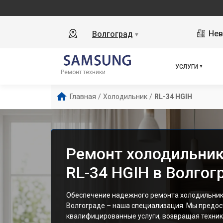
Нев
Волгоград
▼
УСЛУГИ
Ремонт техники
Главная
/
Холодильник
/
RL-34 HGIH
Ремонт холодильни
RL-34 HGIH в Волгог
Обеспечение надежного ремонта холодильника
Волгограде – наша специализация. Мы предо
квалифицированные услуги, возвращая технику