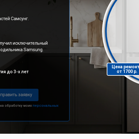
стей Самсунг.
олучил исключительный
олодильника Samsung.
Цена ремон
от 1700 р.
ия до 3-х лет
править заявку
 на обработку моих
персональных