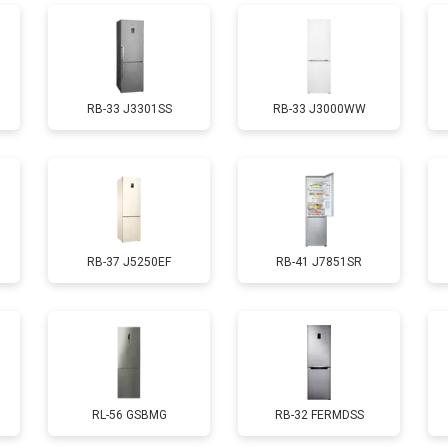
от 70 мин
о
RB-33 J3301SS
RB-33 J3000WW
ы, мейн платы)
от 50 мин
о
ры
от 80 мин
о
RB-37 J5250EF
RB-41 J7851SR
от 50 мин
о
от 130 мин
о
от 70 мин
о
RL-56 GSBMG
RB-32 FERMDSS