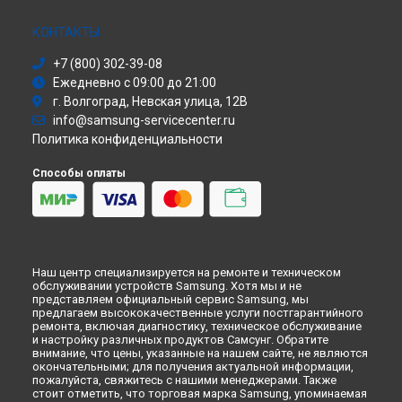
Ремонт холодильника RS-20 NCSW Samsung в
Ульяновске
Сушильная машина
Ремонт холодильника RS-20 NCSW Samsung в
Кирове
Моноблок
КОНТАКТЫ
Ремонт холодильника RS-20 NCSW Samsung в
Москве
Стиральная машина
+7 (800) 302-39-08
Ремонт холодильника RS-20 NCSW Samsung в
Атс
Санкт-
Ежедневно с 09:00 до 21:00
Петербурге
Смарт-часы
г. Волгоград, Невская улица, 12В
Варочная панель
info@samsung-servicecenter.ru
Посудомоечная машина
Политика конфиденциальности
Морозильная камера
Микроволновая печь
Способы оплаты
Кондиционер
Духовой шкаф
Вытяжка
VR очки
Наш центр специализируется на ремонте и техническом
обслуживании устройств Samsung. Хотя мы и не
представляем официальный сервис Samsung, мы
предлагаем высококачественные услуги постгарантийного
ремонта, включая диагностику, техническое обслуживание
и настройку различных продуктов Самсунг. Обратите
внимание, что цены, указанные на нашем сайте, не являются
окончательными; для получения актуальной информации,
пожалуйста, свяжитесь с нашими менеджерами. Также
стоит отметить, что торговая марка Samsung, упоминаемая