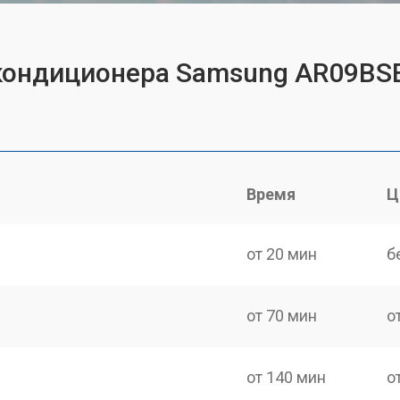
 кондиционера Samsung AR09
Время
Ц
от 20 мин
б
от 70 мин
о
от 140 мин
о