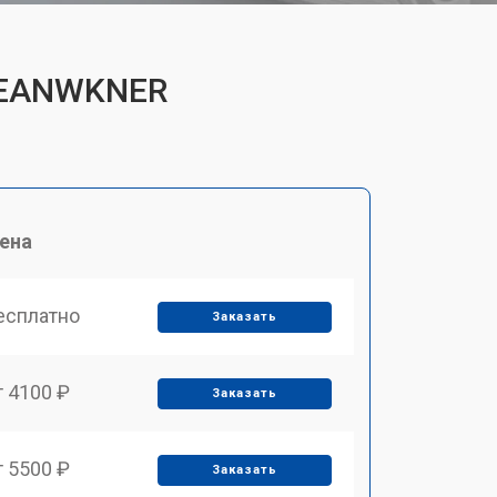
BSEANWKNER
ена
есплатно
Заказать
т 4100 ₽
Заказать
т 5500 ₽
Заказать