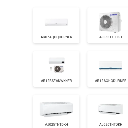
AR07AQHQDURNER
AJ068TXJ3KH
AR12BSEANWKNER
AR12AQHQDURNER
AJ025TNTDKH
AJ020TNTDKH