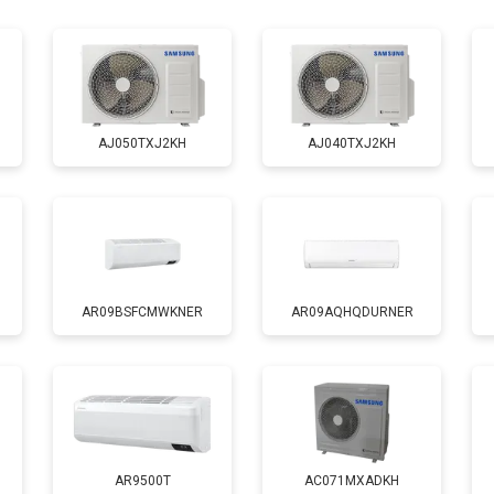
AJ050TXJ2KH
AJ040TXJ2KH
AR09BSFCMWKNER
AR09AQHQDURNER
AR9500T
AC071MXADKH