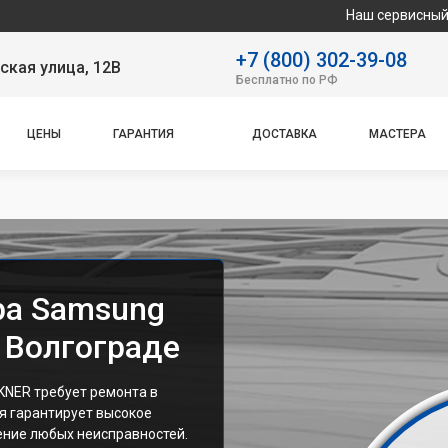
Наш сервисный центр спец
+7 (800) 302-39-08
ская улица, 12В
Бесплатно по РФ
ЦЕНЫ
ГАРАНТИЯ
ДОСТАВКА
МАСТЕРА
ра Samsung
Волгограде
NER требует ремонта в
я гарантирует высокое
ение любых неисправностей.