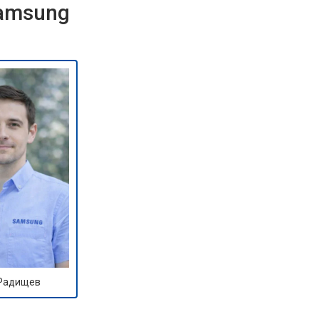
Samsung
 Радищев