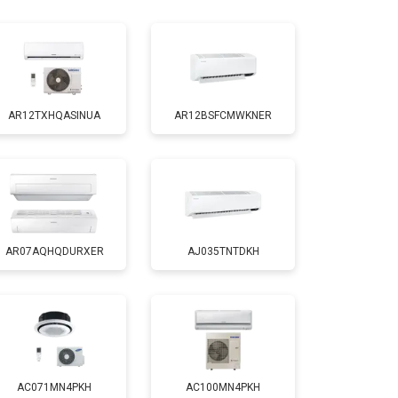
AR12TXHQASINUA
AR12BSFCMWKNER
AR07AQHQDURXER
AJ035TNTDKH
AC071MN4PKH
AC100MN4PKH