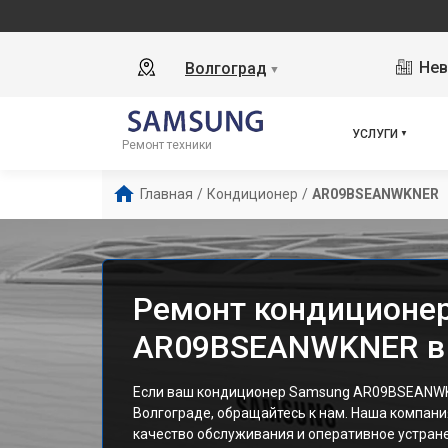
Нев
Волгоград
▼
УСЛУГИ
Ремонт техники
Главная
/
Кондиционер
/
AR09BSEANWKNER
Ремонт кондиционе
AR09BSEANWKNER в 
Если ваш кондиционер Samsung AR09BSEANWK
Волгограде, обращайтесь к нам. Наша компани
качество обслуживания и оперативное устран