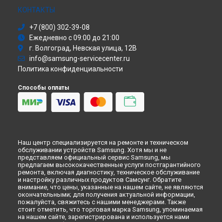
Хабаровске
Моноблок
КОНТАКТЫ
Ремонт посудомоечной машины DM-M59AHC Samsung в
Стиральная машина
Томске
+7 (800) 302-39-08
Атс
Ремонт посудомоечной машины DM-M59AHC Samsung в
Ежедневно с 09:00 до 21:00
Смарт-часы
Тюмени
г. Волгоград, Невская улица, 12В
Варочная панель
Ремонт посудомоечной машины DM-M59AHC Samsung в
info@samsung-servicecenter.ru
Посудомоечная машина
Иркутске
Политика конфиденциальности
Морозильная камера
Ремонт посудомоечной машины DM-M59AHC Samsung в
Микроволновая печь
Самаре
Способы оплаты
Кондиционер
Ремонт посудомоечной машины DM-M59AHC Samsung в
Духовой шкаф
Омске
Вытяжка
Ремонт посудомоечной машины DM-M59AHC Samsung в
VR очки
Красноярске
Ремонт посудомоечной машины DM-M59AHC Samsung в
Наш центр специализируется на ремонте и техническом
Перми
обслуживании устройств Samsung. Хотя мы и не
Ремонт посудомоечной машины DM-M59AHC Samsung в
представляем официальный сервис Samsung, мы
Ульяновске
предлагаем высококачественные услуги постгарантийного
ремонта, включая диагностику, техническое обслуживание
Ремонт посудомоечной машины DM-M59AHC Samsung в
и настройку различных продуктов Самсунг. Обратите
Кирове
внимание, что цены, указанные на нашем сайте, не являются
окончательными; для получения актуальной информации,
Ремонт посудомоечной машины DM-M59AHC Samsung в
пожалуйста, свяжитесь с нашими менеджерами. Также
Москве
стоит отметить, что торговая марка Samsung, упоминаемая
Ремонт посудомоечной машины DM-M59AHC Samsung в
на нашем сайте, зарегистрирована и используется нами