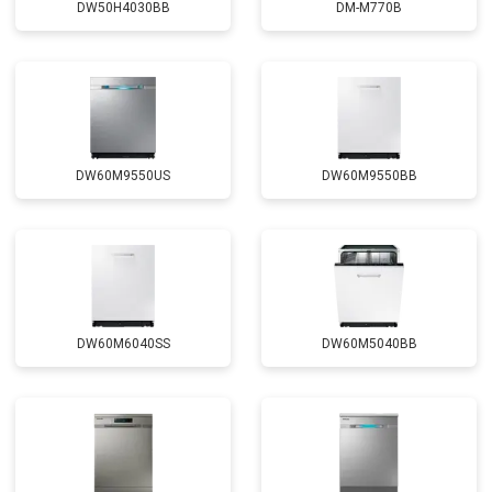
DW50H4030BB
DM-M770B
Замена прессостата
от 1590 ₽
Заказать
Замена П-образного уплотнителя
от 1600 ₽
Заказать
дверцы
Замена нижнего уплотнителя
от 1000 ₽
Заказать
дверцы
Замена заливного шланга с
от 1100 ₽
Заказать
системой Аквастоп
DW60M9550US
DW60M9550BB
Замена заливного шланга
от 850 ₽
Заказать
Диагностика
бесплатно
Заказать
DW60M6040SS
DW60M5040BB