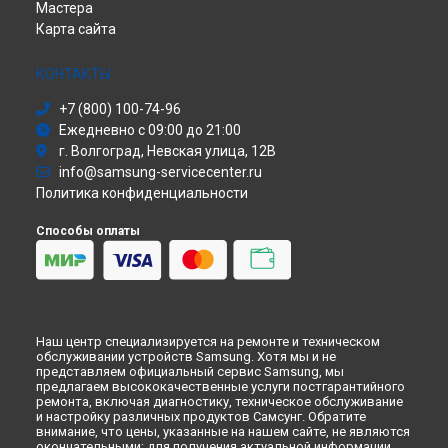
Ремонт принтера SF-5100P Samsung в
Кирове
Мастера
Сабвуфер
Ремонт принтера SF-5100P Samsung в
Москве
Карта сайта
Холодильник
Ремонт принтера SF-5100P Samsung в
Санкт-Петербурге
Сушильная машина
Моноблок
КОНТАКТЫ
Стиральная машина
+7 (800) 100-74-96
Атс
Ежедневно с 09:00 до 21:00
Смарт-часы
г. Волгоград, Невская улица, 12В
Варочная панель
info@samsung-servicecenter.ru
Посудомоечная машина
Политика конфиденциальности
Морозильная камера
Микроволновая печь
Способы оплаты
Кондиционер
Духовой шкаф
Вытяжка
VR очки
Наш центр специализируется на ремонте и техническом
обслуживании устройств Samsung. Хотя мы и не
представляем официальный сервис Samsung, мы
предлагаем высококачественные услуги постгарантийного
ремонта, включая диагностику, техническое обслуживание
и настройку различных продуктов Самсунг. Обратите
внимание, что цены, указанные на нашем сайте, не являются
окончательными; для получения актуальной информации,