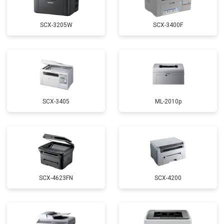
SCX-3205W
SCX-3400F
SCX-3405
ML-2010p
SCX-4623FN
SCX-4200