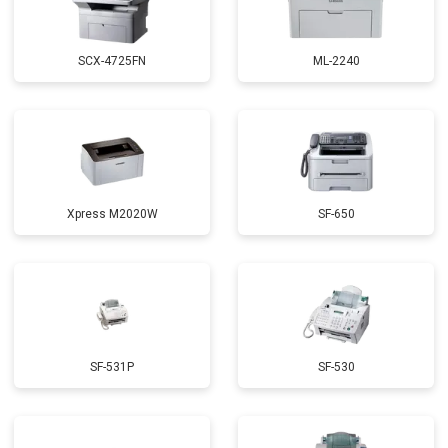
SCX-4725FN
ML-2240
Xpress M2020W
SF-650
SF-531P
SF-530