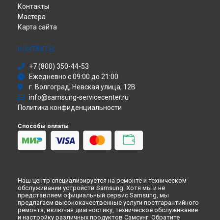
Контакты
Ремонт телефона Galaxy S22 Ultra Samsung в
Саундбар
Перми
Мастера
Сабвуфер
Ремонт телефона Galaxy S22 Ultra Samsung в
Ульяновске
Карта сайта
Холодильник
Ремонт телефона Galaxy S22 Ultra Samsung в
Кирове
Сушильная машина
Ремонт телефона Galaxy S22 Ultra Samsung в
Москве
Моноблок
КОНТАКТЫ
Ремонт телефона Galaxy S22 Ultra Samsung в
Санкт-
Стиральная машина
Петербурге
+7 (800) 350-44-53
Атс
Ежедневно с 09:00 до 21:00
Смарт-часы
г. Волгоград, Невская улица, 12В
Варочная панель
info@samsung-servicecenter.ru
Посудомоечная машина
Политика конфиденциальности
Морозильная камера
Микроволновая печь
Способы оплаты
Кондиционер
Духовой шкаф
Вытяжка
VR очки
Наш центр специализируется на ремонте и техническом
обслуживании устройств Samsung. Хотя мы и не
представляем официальный сервис Samsung, мы
предлагаем высококачественные услуги постгарантийного
ремонта, включая диагностику, техническое обслуживание
и настройку различных продуктов Самсунг. Обратите